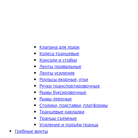
Клапана для лодок
Колеса транцевые
Консоли и стойки
Ленты привальные
Ленты усиления
Роульсы якорные, утки
Ручки транспортировочные
Рымы буксировочные
Рымы леерные
Столики, подставки, платформы
Транцевые накладки
Транцы съёмные
Усиление и подъём транца
Гребные винты