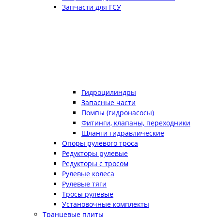
Запчасти для ГСУ
Гидроцилиндры
Запасные части
Помпы (гидронасосы)
Фитинги, клапаны, переходники
Шланги гидравлические
Опоры рулевого троса
Редукторы рулевые
Редукторы с тросом
Рулевые колеса
Рулевые тяги
Тросы рулевые
Установочные комплекты
Транцевые плиты