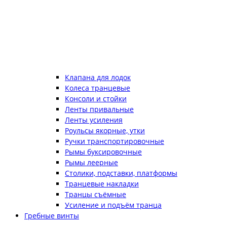
Клапана для лодок
Колеса транцевые
Консоли и стойки
Ленты привальные
Ленты усиления
Роульсы якорные, утки
Ручки транспортировочные
Рымы буксировочные
Рымы леерные
Столики, подставки, платформы
Транцевые накладки
Транцы съёмные
Усиление и подъём транца
Гребные винты