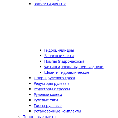
Запчасти для ГСУ
Гидроцилиндры
Запасные части
Помпы (гидронасосы)
Фитинги, клапаны, переходники
Шланги гидравлические
Опоры рулевого троса
Редукторы рулевые
Редукторы с тросом
Рулевые колеса
Рулевые тяги
Тросы рулевые
Установочные комплекты
Транцевые плиты