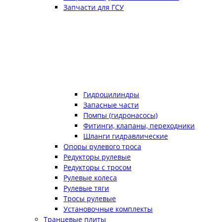
Запчасти для ГСУ
Гидроцилиндры
Запасные части
Помпы (гидронасосы)
Фитинги, клапаны, переходники
Шланги гидравлические
Опоры рулевого троса
Редукторы рулевые
Редукторы с тросом
Рулевые колеса
Рулевые тяги
Тросы рулевые
Установочные комплекты
Транцевые плиты