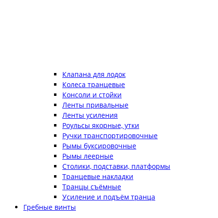
Клапана для лодок
Колеса транцевые
Консоли и стойки
Ленты привальные
Ленты усиления
Роульсы якорные, утки
Ручки транспортировочные
Рымы буксировочные
Рымы леерные
Столики, подставки, платформы
Транцевые накладки
Транцы съёмные
Усиление и подъём транца
Гребные винты