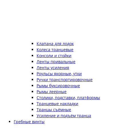
Клапана для лодок
Колеса транцевые
Консоли и стойки
Ленты привальные
Ленты усиления
Роульсы якорные, утки
Ручки транспортировочные
Рымы буксировочные
Рымы леерные
Столики, подставки, платформы
Транцевые накладки
Транцы съёмные
Усиление и подъём транца
Гребные винты