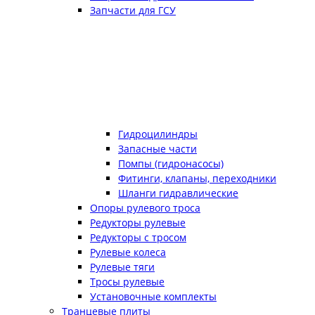
Запчасти для ГСУ
Гидроцилиндры
Запасные части
Помпы (гидронасосы)
Фитинги, клапаны, переходники
Шланги гидравлические
Опоры рулевого троса
Редукторы рулевые
Редукторы с тросом
Рулевые колеса
Рулевые тяги
Тросы рулевые
Установочные комплекты
Транцевые плиты