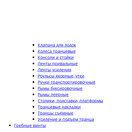
Клапана для лодок
Колеса транцевые
Консоли и стойки
Ленты привальные
Ленты усиления
Роульсы якорные, утки
Ручки транспортировочные
Рымы буксировочные
Рымы леерные
Столики, подставки, платформы
Транцевые накладки
Транцы съёмные
Усиление и подъём транца
Гребные винты