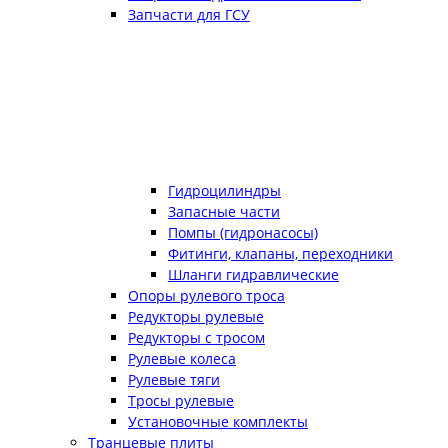
Запчасти для ГСУ
Гидроцилиндры
Запасные части
Помпы (гидронасосы)
Фитинги, клапаны, переходники
Шланги гидравлические
Опоры рулевого троса
Редукторы рулевые
Редукторы с тросом
Рулевые колеса
Рулевые тяги
Тросы рулевые
Установочные комплекты
Транцевые плиты