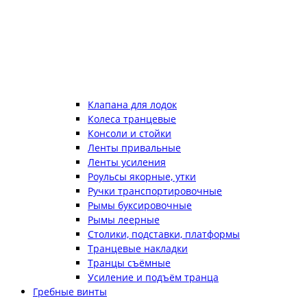
Клапана для лодок
Колеса транцевые
Консоли и стойки
Ленты привальные
Ленты усиления
Роульсы якорные, утки
Ручки транспортировочные
Рымы буксировочные
Рымы леерные
Столики, подставки, платформы
Транцевые накладки
Транцы съёмные
Усиление и подъём транца
Гребные винты