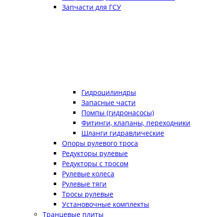
Запчасти для ГСУ
Гидроцилиндры
Запасные части
Помпы (гидронасосы)
Фитинги, клапаны, переходники
Шланги гидравлические
Опоры рулевого троса
Редукторы рулевые
Редукторы с тросом
Рулевые колеса
Рулевые тяги
Тросы рулевые
Установочные комплекты
Транцевые плиты