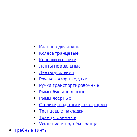
Клапана для лодок
Колеса транцевые
Консоли и стойки
Ленты привальные
Ленты усиления
Роульсы якорные, утки
Ручки транспортировочные
Рымы буксировочные
Рымы леерные
Столики, подставки, платформы
Транцевые накладки
Транцы съёмные
Усиление и подъём транца
Гребные винты