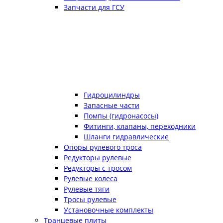
Запчасти для ГСУ
Гидроцилиндры
Запасные части
Помпы (гидронасосы)
Фитинги, клапаны, переходники
Шланги гидравлические
Опоры рулевого троса
Редукторы рулевые
Редукторы с тросом
Рулевые колеса
Рулевые тяги
Тросы рулевые
Установочные комплекты
Транцевые плиты